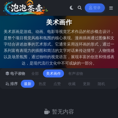
登录
美术画作
美术原画是游戏、动画、电影等视觉艺术作品的初步概念设计，
是整个项目视觉风格和氛围的核心表现。漫画插画通过图像和文
字结合讲述故事的艺术形式。它通常采用连环画的形式，通过一
系列富有表现力的插图和简洁的文字对话来传达情节、人物情感
以及场景氛围，通过独特的视觉语言，展现丰富的创意和情感表
达，是现代流行文化中不可或缺的一部分。
电子读物
全部
美术画作
有声读物
排序
最新
热度
点赞
收藏
更新
随机
暂无内容