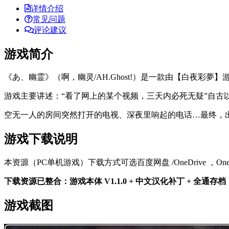
详情介绍
常见问题
评论建议
游戏简介
《あ、幽霊》（啊，幽灵/AH.Ghost!）是一款由【白夜彩夢】
游戏主要讲述：“看了网上的某个视频，三天内必死无疑”自
空无一人的房间突然打开的电视、深夜里响起的电话…最终，出
游戏下载说明
本资源（PC单机游戏）下载方式可选百度网盘 /OneDrive ，
下载资源已整合：游戏本体 V1.1.0 + 中文汉化补丁 + 全通存档
游戏截图