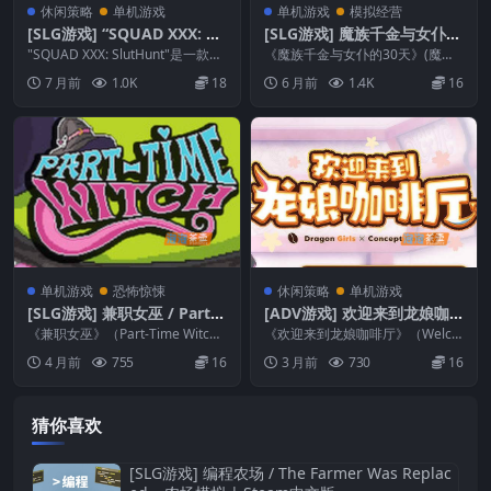
休闲策略
单机游戏
单机游戏
模拟经营
[SLG游戏] “SQUAD XXX: Sl
[SLG游戏] 魔族千金与女仆的
utHunt”_小队养成赛博朋克
30天 / Demon Lily …模拟经
"SQUAD XXX: SlutHunt"是一款赛
《魔族千金与女仆的30天》(魔族
ADV视觉小说_STEAM中文整
博朋克视觉小说（Visual ...
营游戏 DLsite中文版
令嬢とメイドさんの30日)是一款S
7 月前
1.0K
18
6 月前
1.4K
16
LG模拟经营游...
合版
单机游戏
恐怖惊悚
休闲策略
单机游戏
[SLG游戏] 兼职女巫 / Part-T
[ADV游戏] 欢迎来到龙娘咖
ime Witch – 像素经营模拟 |
啡厅 / Welcome to Cafe Lu
《兼职女巫》（Part-Time Witc
《欢迎来到龙娘咖啡厅》（Welco
Steam中文版V1.0
h）是一款像素风格经营模拟游
mière – 萌系视觉小说 | Ste
me to Cafe Lumière! ~A ...
4 月前
755
16
3 月前
730
16
戏，玩家扮...
am中文版V1.0
猜你喜欢
[SLG游戏] 编程农场 / The Farmer Was Replac