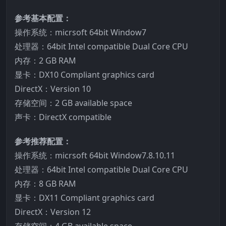
参考基本配置：
操作系统：micrsoft 64bit Window7
处理器：64bit Intel compatible Dual Core CPU
内存：2 GB RAM
显卡：DX10 Compliant graphics card
DirectX：Version 10
存储空间：2 GB available space
声卡：DirectX compatible
参考推荐配置：
操作系统：micrsoft 64bit Window7.8.10.11
处理器：64bit Intel compatible Dual Core CPU
内存：8 GB RAM
显卡：DX11 Compliant graphics card
DirectX：Version 12
存储空间：4 GB available space