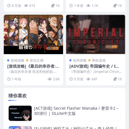
| Steam中文版
款SLG模拟经营养成游戏。你需要
作射击 | Steam中文版
Yidhra)是一款ACT横版动作...
8 月前
613
16
1 年前
1.1K
16
感...
游戏攻略
资讯文摘
休闲策略
单机游戏
[游戏攻略]《最后的幸存者:塔
[ADV游戏] 帝国编年史 / Im
龙和他的奴隶》(The Cowar
perial Chronicles – 视觉小
《最后的幸存者:塔龙和他的奴
《帝国编年史》(Imperial Chronic
d’s Treasure)攻略详解+流程
隶》(The Coward’s Treasure)攻...
说 | PC中文版
les)是一款独立制作的欧美SL...
1 年前
2.6K
9 月前
647
16
说明_DLsite游戏攻略
猜你喜欢
[ACT游戏] Secret Flasher Manaka / 赛雷卡2 –
3D潜行 | DLsite中文版
[SLG游戏] 神彩乙女 / 神彩の乙女 – 商人经营 |