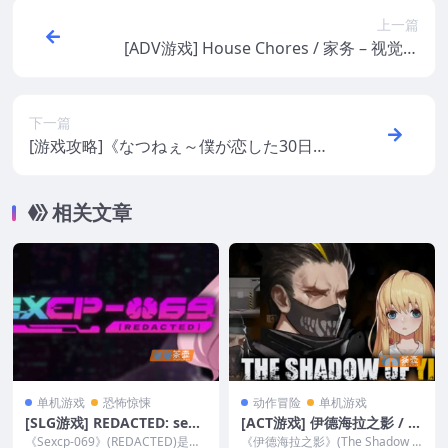
上一篇
[ADV游戏] House Chores / 家务 – 视觉小
说 | PC中文版
下一篇
[游戏攻略]《なつねぇ～僕が恋した30日
～》(夏姐～我恋爱的30天)_完整详细路线攻
略_每日规划_任务列表
相关文章
单机游戏
恐怖惊悚
动作冒险
单机游戏
[SLG游戏] REDACTED: sexc
[ACT游戏] 伊德海拉之影 / T
p-069 / 删减内容 – 养成经营
he Shadow of Yidhra – 动
《Sexcp-069》(REDACTED)是一
《伊德海拉之影》(The Shadow of