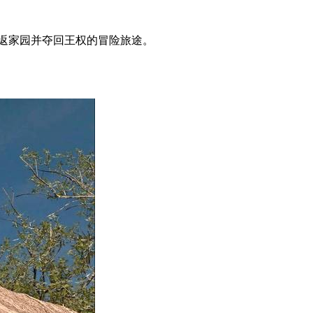
踏上重返家园并夺回王权的冒险旅途。