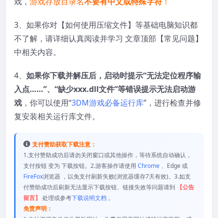
戏，
游戏存放目录名
不要有中文或特殊字符
！
3、如果你对【如何使用压缩文件】等基础电脑知识都
不了解，请详细认真阅读并学习 文章顶部【常见问题】
中相关内容。
4、
如果你下载并解压后，启动时提示“无法定位程序输
入点……”、“缺少xxx.dll文件”等错误提示无法启动游
戏
，你可以使用“
3DM游戏必备运行库
”，进行检查并修
复安装相关运行库文件。
支付赞助获取下载注意：
1.支付赞助成功后请勿关闭窗口或其他操作，等待系统自动确认，
支付按钮 变为 下载按钮。2.游客操作请使用
Chrome
、Edge 或
FireFox
浏览器 ，以免支付刷新失败(浏览器缓存7天有效)。3.如支
付赞助成功后刷新无法显示下载按钮、链接失效等问题请到
【公告
留言】
处理或参考
下载说明文档
。
免责声明：