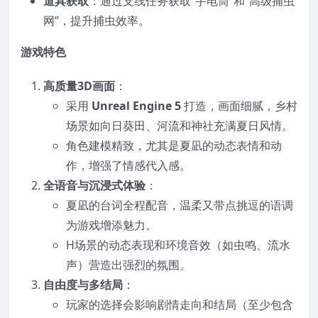
道具获取
：通过支线任务获取“手电筒”和“高级捕虫
网”，提升捕虫效率。
游戏特色
高质量3D画面
：
采用
Unreal Engine 5
打造，画面细腻，乡村
场景如向日葵田、河流和神社充满夏日风情。
角色建模精致，尤其是夏凪的动态表情和动
作，增强了情感代入感。
全语音与沉浸式体验
：
夏凪的台词全程配音，温柔又带点挑逗的语调
为游戏增添魅力。
H场景的动态表现和环境音效（如虫鸣、流水
声）营造出强烈的氛围。
自由度与多结局
：
玩家的选择会影响剧情走向和结局（至少包含