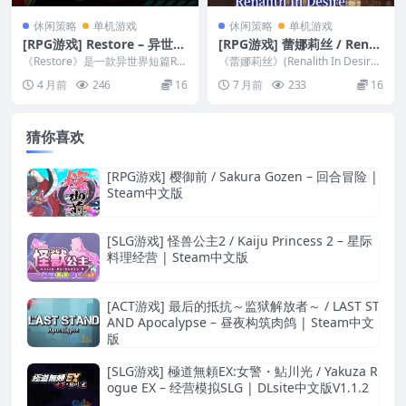
休闲策略
单机游戏
休闲策略
单机游戏
[RPG游戏] Restore – 异世界
[RPG游戏] 蕾娜莉丝 / Renali
短篇RPG冒险 | Steam中文
th In Desire – 回合冒险 | D
《Restore》是一款异世界短篇RP
《蕾娜莉丝》(Renalith In Desire)
版V1.0
G冒险游戏，围绕一周时间限制、
Lsite中文版
是一款日式RPG剧情游戏。《...
4 月前
246
16
7 月前
233
16
情报收集、回...
猜你喜欢
[RPG游戏] 樱御前 / Sakura Gozen – 回合冒险 |
Steam中文版
[SLG游戏] 怪兽公主2 / Kaiju Princess 2 – 星际
料理经营 | Steam中文版
[ACT游戏] 最后的抵抗～监狱解放者～ / LAST ST
AND Apocalypse – 昼夜构筑肉鸽 | Steam中文
版
[SLG游戏] 極道無頼EX:女警・鮎川光 / Yakuza R
ogue EX – 经营模拟SLG | DLsite中文版V1.1.2