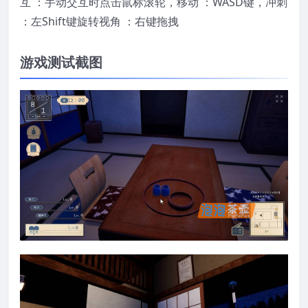
互 ：手动交互时点击鼠标滚轮，移动 ：WASD键，冲刺
：左Shift键旋转视角 ：右键拖拽
游戏测试截图