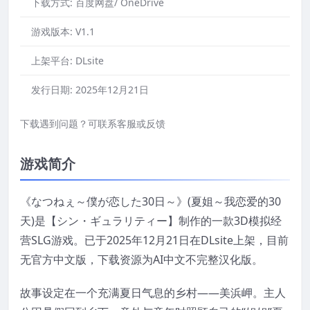
下载方式:
百度网盘/ OneDrive
游戏版本:
V1.1
上架平台:
DLsite
发行日期:
2025年12月21日
下载遇到问题？可联系客服或反馈
游戏简介
《なつねぇ～僕が恋した30日～》(夏姐～我恋爱的30
天)是【シン・ギュラリティー】制作的一款3D模拟经
营SLG游戏。已于2025年12月21日在DLsite上架，目前
无官方中文版，下载资源为AI中文不完整汉化版。
故事设定在一个充满夏日气息的乡村——美浜岬。主人