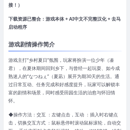
接！）
下载资源已整合：游戏本体 + AI中文不完整汉化 + 去马
启动程序
游戏剧情操作简介
游戏主打“乡村夏日”氛围，玩家将扮演一位少年（凑
君），在夏休期间回到乡下，与曾经一起玩耍、如今成
熟迷人的“なつねぇ”（夏凪）展开为期30天的生活。通
过日常互动、任务完成和好感度提升，玩家可以解锁丰
富的剧情和场景，同时感受田园生活的治愈与怀旧情
怀。
◆操作方法：交互 ：左键点击，互动 ：插入时右键点
击，切换交互方式 ：鼠标悬停时滚动鼠标滚轮，自动交