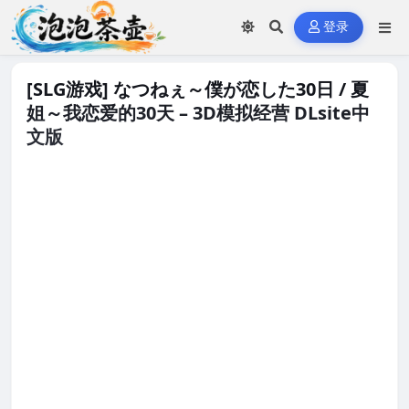
登录
[SLG游戏] なつねぇ～僕が恋した30日 / 夏
姐～我恋爱的30天 – 3D模拟经营 DLsite中
文版