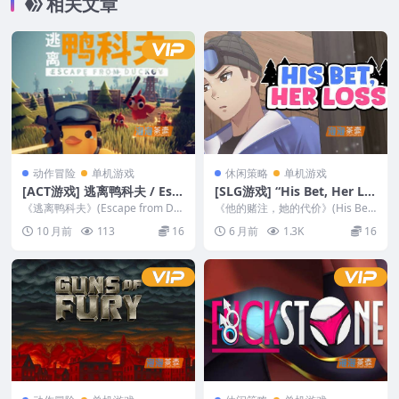
相关文章
动作冒险
单机游戏
休闲策略
单机游戏
[ACT游戏] 逃离鸭科夫 / Esc
[SLG游戏] “His Bet, Her Lo
ape from Duckov – 动作射
ss”(他的赌注，她的代价)_SL
《逃离鸭科夫》(Escape from Du
《他的赌注，她的代价》(His Bet,
击 | Steam中文版
ckov)是一款鸭子题材PVE俯视角...
G双视角视觉小说_STEAM中
Her Loss)是一款ADV视觉小说...
10 月前
113
16
6 月前
1.3K
16
文整合版