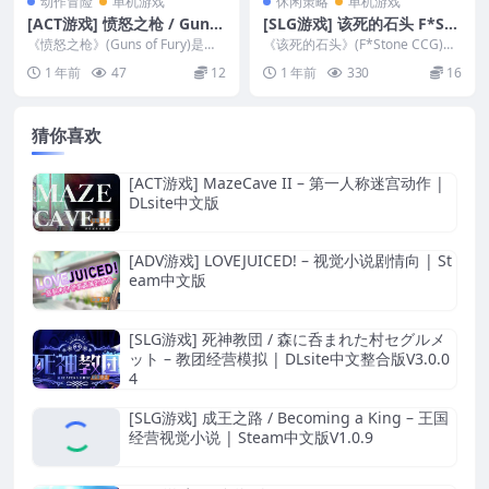
动作冒险
单机游戏
休闲策略
单机游戏
[ACT游戏] 愤怒之枪 / Guns
[SLG游戏] 该死的石头 F*Sto
of Fury – 动作射击 | Steam
ne CCG – 类炉石传说CCG卡
《愤怒之枪》(Guns of Fury)是一
《该死的石头》(F*Stone CCG)是
中文版
款由横版动作射击冒险游戏，类怀
牌游戏 Steam中文版
一款由类炉石传说模式的卡牌经营
1 年前
47
12
1 年前
330
16
旧街机...
游戏， ...
猜你喜欢
[ACT游戏] MazeCave II – 第一人称迷宫动作 |
DLsite中文版
[ADV游戏] LOVEJUICED! – 视觉小说剧情向 | St
eam中文版
[SLG游戏] 死神教団 / 森に呑まれた村セグルメ
ット – 教团经营模拟 | DLsite中文整合版V3.0.0
4
[SLG游戏] 成王之路 / Becoming a King – 王国
经营视觉小说 | Steam中文版V1.0.9