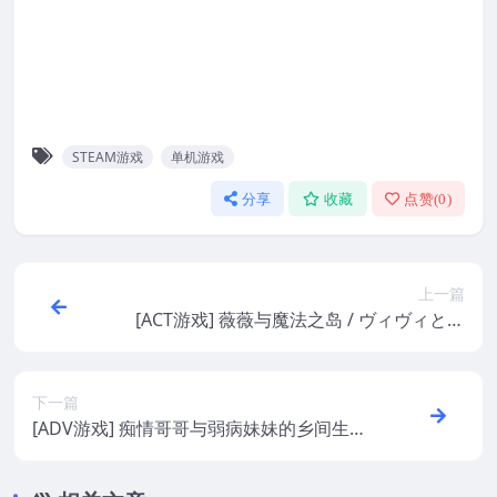
STEAM游戏
单机游戏
分享
收藏
点赞(
0
)
上一篇
[ACT游戏] 薇薇与魔法之岛 / ヴィヴィと魔
法の島 – 横版动作 | DLsite中文版
下一篇
[ADV游戏] 痴情哥哥与弱病妹妹的乡间生活
– 视觉小说剧情向 | Steam中文版