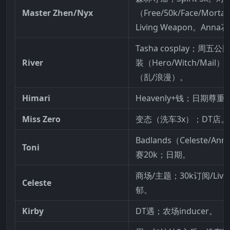
Master Zhen/Nyx
（Free/50k/Face/Morta
Living Weapon。Ann
Tasha cosplay；周五公
River
装（Hero/Witch/Mail
（乱/浪漫）。
Himari
Heavenly+钱；日期尊重
Miss Zero
变态（洗车3x）；DT店。
Badlands（Celeste/A
Toni
赛20k；日期。
商场/主题；30k订阅/Live
Celeste
郁。
Kirby
DT遇；农场inducer。