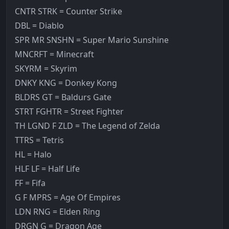
CNTR STRK = Counter Strike
DBL = Diablo
SPR MR SNSHN = Super Mario Sunshine
MNCRFT = Minecraft
SKYRM = Skyrim
DNKY KNG = Donkey Kong
BLDRS GT = Baldurs Gate
STRT FGHTR = Street Fighter
TH LGND F ZLD = The Legend of Zelda
TTRS = Tetris
HL = Halo
HLF LF = Half Life
FF = Fifa
G F MPRS = Age Of Empires
LDN RNG = Elden Ring
DRGN G = Dragon Age