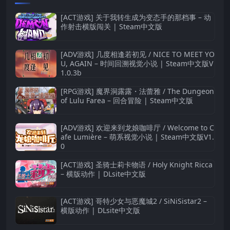
[ACT游戏] 关于我转生成为变态手的那档事 – 动
作射击横版闯关 | Steam中文版
[ADV游戏] 几度相逢若初见 / NICE TO MEET YO
U, AGAIN – 时间回溯视觉小说 | Steam中文版V
1.0.3b
[RPG游戏] 魔界洞露露・法蕾雅 / The Dungeon
of Lulu Farea – 回合冒险 | Steam中文版
[ADV游戏] 欢迎来到龙娘咖啡厅 / Welcome to C
afe Lumière – 萌系视觉小说 | Steam中文版V1.
0
[ACT游戏] 圣骑士莉卡物语 / Holy Knight Ricca
– 横版动作 | DLsite中文版
[ACT游戏] 哥特少女与恶魔城2 / SiNiSistar2 –
横版动作 | DLsite中文版