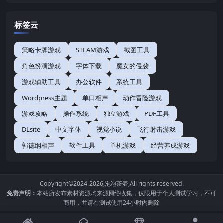
标签云
策略卡牌游戏
STEAM游戏
截图工具
角色扮演游戏
字体下载
魔女的侵袭
游戏辅助工具
办公软件
系统工具
Wordpress主题
单口相声
动作冒险游戏
游戏攻略
操作系统
独立游戏
PDF工具
DLsite
中文字体
视觉小说
飞行射击游戏
郭德纲相声
软件工具
单机游戏
经营养成游戏
Copyright©2024-2026,
泡泡茶壶
,All rights reserved.
免责声明：
本站所发布素材资源均来源网络收集，仅限用于个人测试学习，不可
商用，并请在测试使用24小时内删除