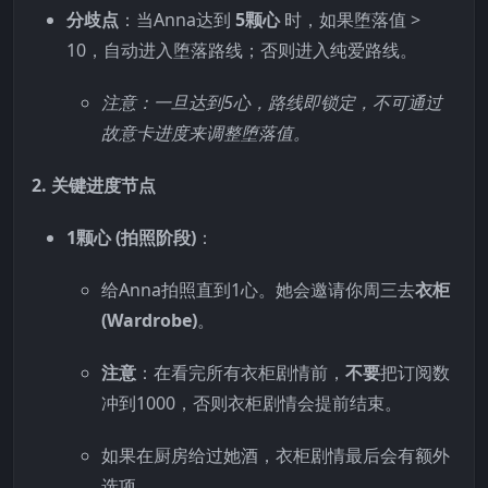
分歧点
：当Anna达到
5颗心
时，如果堕落值 >
10，自动进入堕落路线；否则进入纯爱路线。
注意：一旦达到5心，路线即锁定，不可通过
故意卡进度来调整堕落值。
2. 关键进度节点
1颗心 (拍照阶段)
：
给Anna拍照直到1心。她会邀请你周三去
衣柜
(Wardrobe)
。
注意
：在看完所有衣柜剧情前，
不要
把订阅数
冲到1000，否则衣柜剧情会提前结束。
如果在厨房给过她酒，衣柜剧情最后会有额外
选项。