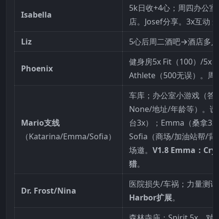
5k日收+4心；周四办公室
Isabella
店。Josef分享。3x互动 
Liz
5心后周二酒吧→酒店多
健身房5x Fit（100）/5x
Phoenix
Athlete（500无误）。
车库；办公室小游戏（答
None/地址/年龄等）。诱
Mario支线
台3x）；Emma（桑拿3x
（Katarina/Emma/Sofia）
Sofia（商场/加油站帮/
场邀。
V1.8 Emma：Cry
猎
。
医院损失/车祸；力量测试
Dr. Frost/Nina
Harbor扩展
。
森林寺庙；Spirit 5x。对