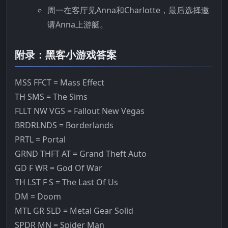
周一在客厅见Anna和Charlotte，最后选择邀
请Anna上游艇。
附录：黑客小游戏答案
MSS FFCT = Mass Effect
TH SMS = The Sims
FLLT NW VGS = Fallout New Vegas
BRDRLNDS = Borderlands
PRTL = Portal
GRND THFT AT = Grand Theft Auto
GD F WR = God Of War
TH LST F S = The Last Of Us
DM = Doom
MTL GR SLD = Metal Gear Solid
SPDR MN = Spider Man