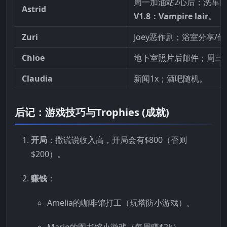
周一加油站2心后；洗车
Astrid
V1.8：Vampire lair
。
Zuri
Joey恶作剧；浴室分享/偷
Chloe
地下室照片后邮件；周三 
Claudia
新闻1x；酒吧随机。
后记：游戏技巧与Trophies (成就)
开局
：撒谎说收入高，开局会有
$800（否则
$
200）。
赚钱
：
Amelia的咖啡馆打工（玩塔防小游戏）。
Mario的图书馆小游戏（每周赚$2k）。