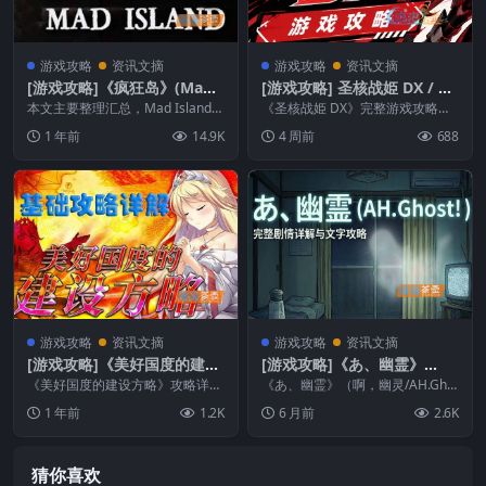
游戏攻略
资讯文摘
游戏攻略
资讯文摘
[游戏攻略]《疯狂岛》(Mad I
[游戏攻略] 圣核战姫 DX / O
sland)_控制台命令+视频教程
peration Darkside DX – 流
本文主要整理汇总，Mad Island游
《圣核战姫 DX》完整游戏攻略，
攻略_合集整理汇总
戏内密码码及控制台命令。《疯狂
程指南与角色养成
按本体与 DLC 流程整理回合制战
1 年前
14.9K
4 周前
688
岛》(Ma...
斗、资源研究、...
游戏攻略
资讯文摘
游戏攻略
资讯文摘
[游戏攻略]《美好国度的建设
[游戏攻略]《あ、幽霊》
方略》(Magnificent Kingd
（啊，幽灵/AH.Ghost!）_恋
《美好国度的建设方略》攻略详解
《あ、幽霊》（啊，幽灵/AH.Gho
om)攻略详解+操作说明_STE
+操作说明，以概括全面的角度体
爱恐怖RPG_完整攻略流程详
st!）完整攻略，傲娇恶灵×调教恋
1 年前
1.2K
6 月前
2.6K
验一下本游戏的内容，...
爱喜剧RP...
AM游戏攻略
解
猜你喜欢