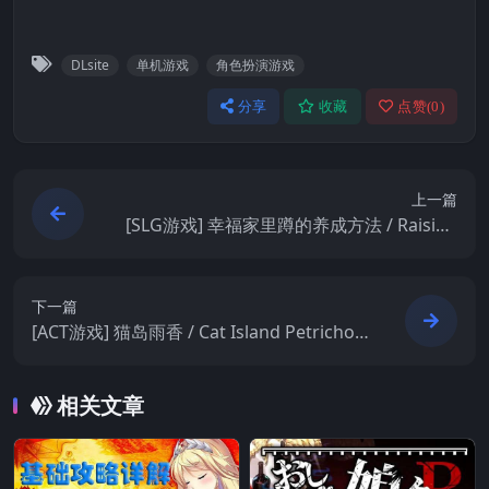
DLsite
单机游戏
角色扮演游戏
分享
收藏
点赞(
0
)
上一篇
[SLG游戏] 幸福家里蹲的养成方法 / Raising
a Happy NEET – 经营养成SLG | Steam中
文版V1.0
下一篇
[ACT游戏] 猫岛雨香 / Cat Island Petrichor
– 3D探索解谜冒险 | Steam中文版V3810
相关文章