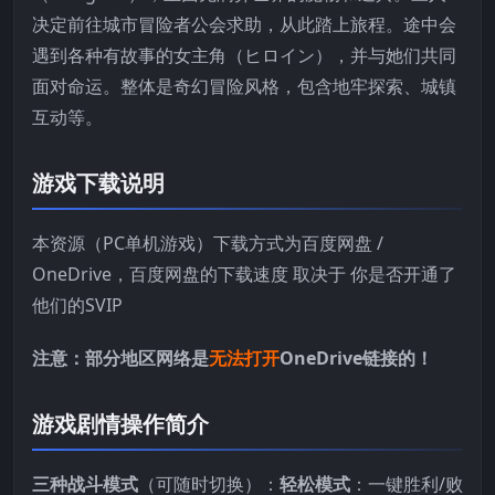
决定前往城市冒险者公会求助，从此踏上旅程。途中会
遇到各种有故事的女主角（ヒロイン），并与她们共同
面对命运。整体是奇幻冒险风格，包含地牢探索、城镇
互动等。
游戏下载说明
本资源（PC单机游戏）下载方式为百度网盘 /
OneDrive，百度网盘的下载速度 取决于 你是否开通了
他们的SVIP
注意：部分地区网络是
无法打开
OneDrive链接的！
游戏剧情操作简介
三种战斗模式
（可随时切换）：
轻松模式
：一键胜利/败