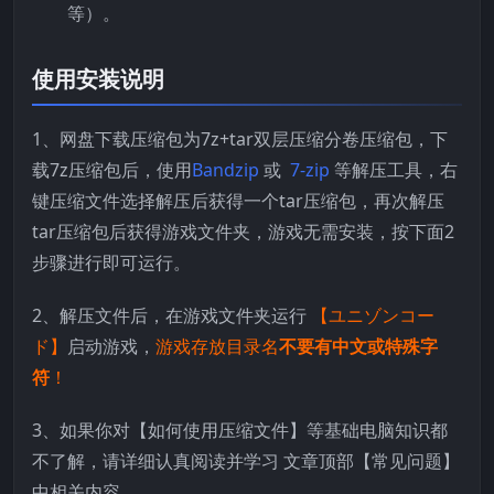
等）。
使用安装说明
1、网盘下载压缩包为7z+tar双层压缩分卷压缩包，下
载7z压缩包后，使用
Bandzip
或
7-zip
等解压工具，右
键压缩文件选择解压后获得一个tar压缩包，再次解压
tar压缩包后获得游戏文件夹，游戏无需安装，按下面2
步骤进行即可运行。
2、解压文件后，在游戏文件夹运行
【ユニゾンコー
ド】
启动游戏，
游戏存放目录名
不要有中文或特殊字
符
！
3、如果你对【如何使用压缩文件】等基础电脑知识都
不了解，请详细认真阅读并学习 文章顶部【常见问题】
中相关内容。