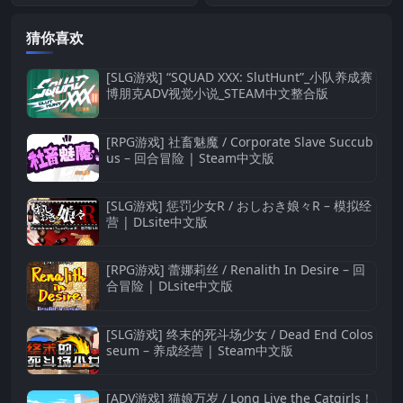
猜你喜欢
[SLG游戏] “SQUAD XXX: SlutHunt”_小队养成赛
博朋克ADV视觉小说_STEAM中文整合版
[RPG游戏] 社畜魅魔 / Corporate Slave Succub
us – 回合冒险 | Steam中文版
[SLG游戏] 惩罚少女R / おしおき娘々R – 模拟经
营 | DLsite中文版
[RPG游戏] 蕾娜莉丝 / Renalith In Desire – 回
合冒险 | DLsite中文版
[SLG游戏] 终末的死斗场少女 / Dead End Colos
seum – 养成经营 | Steam中文版
[ADV游戏] 猫娘万岁 / Long Live the Catgirls！