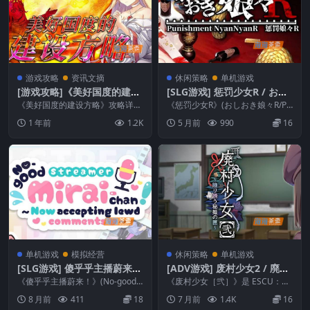
游戏攻略
资讯文摘
休闲策略
单机游戏
[游戏攻略]《美好国度的建设
[SLG游戏] 惩罚少女R / おし
方略》(Magnificent Kingd
おき娘々R – 模拟经营 | DLsi
《美好国度的建设方略》攻略详解
《惩罚少女R》(おしおき娘々R/Pu
om)攻略详解+操作说明_STE
+操作说明，以概括全面的角度体
te中文版
nishment NyanNyan)是一款东...
1 年前
1.2K
5 月前
990
16
验一下本游戏的内容，...
AM游戏攻略
单机游戏
模拟经营
休闲策略
单机游戏
[SLG游戏] 傻乎乎主播蔚来！
[ADV游戏] 废村少女2 / 廃村
/ No-good Streamer Mirai
少女［弐］ – 废村视觉小说 |
《傻乎乎主播蔚来！》(No-good S
《废村少女［弐］》是 ESCU：DE
-chan – 模拟经营 | Steam
treamer Mirai-chan)是...
PC中文版
的废村 ADV 续作。大学生川仓黎
8 月前
411
18
7 月前
1.4K
16
一重返心...
中文版