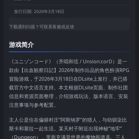
发行日期:
2026年3月18日
下载遇到问题？可联系客服或反馈
游戏简介
《ユニゾンコード》（齐唱和弦 / Unsion:corD）是一
款由【出血観察日記】2026年制作出品的角色扮演RPG
冒险游戏，于2026年3月18日在DLsite上发行，并已搭
载官方中文语言支持。本文根据DLsite页面、制作社团
信息和资源页面整理，介绍游戏玩法、版本语言、安装
注意事项与参考配置。
主人公是住在偏僻村庄“阿斯纳罗”的猎人，与幼驯染比
斯卡和塞拉一起生活。某天村子附近出现神秘“地牢”
（Dungeon），里面充满异世界的魔物和道具。三人