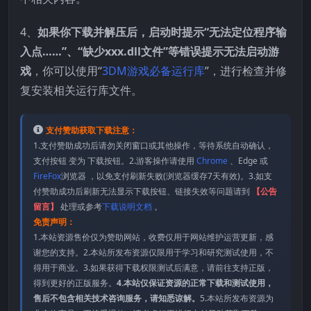
4、
如果你下载并解压后，启动时提示“无法定位程序输
入点……”、“缺少xxx.dll文件”等错误提示无法启动游
戏
，你可以使用“
3DM游戏必备运行库
”，进行检查并修
复安装相关运行库文件。
支付赞助获取下载注意：
1.支付赞助成功后请勿关闭窗口或其他操作，等待系统自动确认，
支付按钮 变为 下载按钮。2.游客操作请使用
Chrome
、Edge 或
FireFox
浏览器 ，以免支付刷新失败(浏览器缓存7天有效)。3.如支
付赞助成功后刷新无法显示下载按钮、链接失效等问题请到
【公告
留言】
处理或参考
下载说明文档
。
免责声明：
1.本站资源售价仅为赞助网站，收费仅用于网站维护运营更新，感
谢您的支持。2.本站所发布资源仅限用于学习和研究测试使用，不
得用于商业。3.如果获得下载权限测试后满意，请前往支持正版，
得到更好的正版服务。
4.本站仅保证资源的正常下载和测试使用，
售后不包含相关技术咨询服务，请知悉谅解。
5.本站所发布资源为