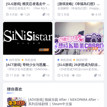
[SLG游戏] 精灵忍者逃走中 /
[游戏攻略]《幸福岛幻想》
Flee My Elven Ninja – 3D恋
（Happy Island Fantasy）
《精灵忍者逃走中》（Flee My Elv
全面解析《幸福岛幻想》(Happy I
爱养成模拟 | Steam中文版V
en Ninja）是一款3D恋爱养成模...
_主线剧情触发、DLC角色CG
sland Fantasy)核心玩法机制！...
4 月前
1.2K
16
5 月前
6.1K
20260419
解锁条件详解指南
动作冒险
单机游戏
单机游戏
模拟经营
[ACT游戏] 哥特少女与恶魔城
[SLG游戏] 29岁想成为职业c
/ SiNiSistar – 横版动作 | DL
oser是否搞错了什么？ – 模
《哥特少女与恶魔城》(SiNiSistar)
《29岁想成为职业coser是否搞错
site中文版
是一款UNITY动作游戏，一代游戏
拟经营养成向 | Steam中文
了什么？》(My Wife Wants to...
11 月前
716
16
8 月前
333
16
女...
版
猜你喜欢
[ADV游戏] 猫娘乐园 After / NEKOPARA After –
系列后续剧情 | Steam中文版