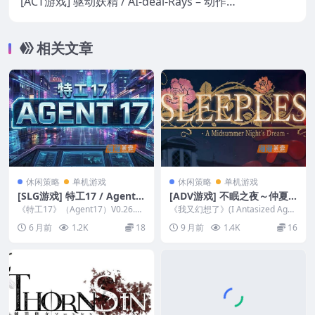
[ACT游戏] 驱动妖精 / AI-deal-Rays – 动作射
击 | Steam中文版
相关文章
休闲策略
单机游戏
休闲策略
单机游戏
[SLG游戏] 特工17 / Agent1
[ADV游戏] 不眠之夜～仲夏
7 – 模拟经营视觉小说 PC安
夜之梦 / SLEEPLESS… 视觉
《特工17》（Agent17）V0.26.7
《我又幻想了》(I Antasized Agai
卓双端 独立整合版
是一款由独立开发者 HEXATAIL...
小说游戏 Steam中文版
n)是一款由SLG模拟经营视觉小...
6 月前
1.2K
18
9 月前
1.4K
16