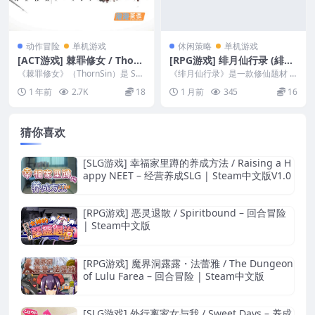
动作冒险
单机游戏
休闲策略
单机游戏
[ACT游戏] 棘罪修女 / Thorn
[RPG游戏] 绯月仙行录 (緋月
Sin – 横版动作探索 | PC中文
仙行錄) – 复仇修仙角色扮演
《棘罪修女》（ThornSin）是 Sca
《绯月仙行录》是一款修仙题材 R
版
rletPaper 的横版动作探索游戏...
| Steam中文版
PG。将 RPG 成长和修仙系统放在
1 年前
2.7K
18
1 月前
345
16
核心位置。玩...
猜你喜欢
[SLG游戏] 幸福家里蹲的养成方法 / Raising a H
appy NEET – 经营养成SLG | Steam中文版V1.0
[RPG游戏] 恶灵退散 / Spiritbound – 回合冒险
| Steam中文版
[RPG游戏] 魔界洞露露・法蕾雅 / The Dungeon
of Lulu Farea – 回合冒险 | Steam中文版
[SLG游戏] 外行离家女与我 / Sweet Days – 养成