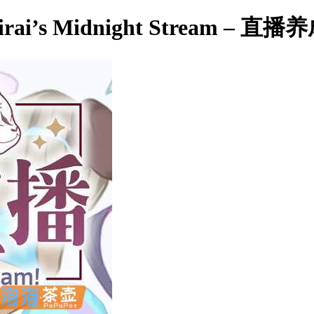
i’s Midnight Stream – 直