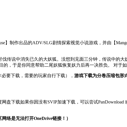
【Fox House】制作出品的ADV/SLG剧情探索视觉小说游戏，并由【Man
伐传说中消失已久的大妖狐。没想到见面三分钟，传说中的大妖
目的，于是你同意帮助二尾妖狐恢复妖力后再一决胜负。 对于
（非必要下载，需要的玩家自行下载），
游戏下载为分卷压缩包形
，百度网盘下载如果你因没有SVIP加速下载，可以尝试PanDownl
网络是无法打开OneDrive链接！）