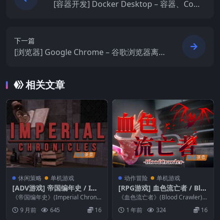
[容器开发] Docker Desktop – 容器、Comp
ose 与本地 Kubernetes 开发环境 | 多平台
版
下一篇
[浏览器] Google Chrome – 谷歌浏览器离线
安装包 | Windows/Mac中文版
相关文章
休闲策略
单机游戏
动作冒险
单机游戏
[ADV游戏] 帝国编年史 / Im
[RPG游戏] 血色流亡者 / Blo
perial Chronicles – 视觉小
od Crawler – 剧情冒险 | St
《帝国编年史》(Imperial Chronic
《血色流亡者》(Blood Crawler)
说 | PC中文版
les)是一款独立制作的欧美SL...
eam中文版
是一款3D动作冒险游戏，讲述曾
9 月前
645
16
1 年前
324
16
经有一...