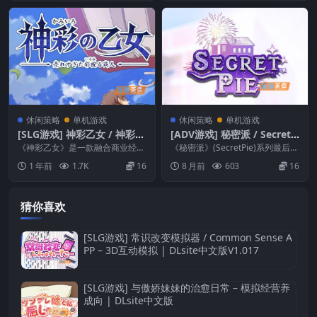
休闲策略
单机游戏
休闲策略
单机游戏
[SLG游戏] 神彩乙女 / 神彩の
[ADV游戏] 秘密派 / SecretP
乙女 – 商人经营 | DLsite中
ie – 视觉小说 | Steam中文
《神彩乙女》是一款融合商业经营
《秘密派》(SecretPie)系列最后D
文版
与回合制战斗的 SLG。玩家扮演被
版
LC：End Roll，游戏把KIDM...
1 年前
1.7K
16
8 月前
603
16
召唤至魔法大陆的...
猜你喜欢
[SLG游戏] 常识改变模拟器 / Common Sense A
PP – 3D互动模拟 | DLsite中文版V1.017
[SLG游戏] 与傲娇妹妹的治愈日常 – 模拟经营养
成向 | DLsite中文版