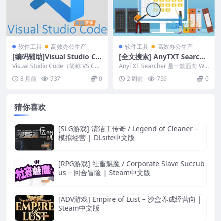
软件工具
高效办公生产
软件工具
高效办公生产
[编码辅助]Visual Studio Co
[全文搜索] AnyTXT Searche
de_Github开源_微软 VS Co
r – 本地文档内容检索工具 |
Visual Studio Code（简称 VS Cod
AnyTXT Searcher 是一款面向 Wi
de_开源代码编辑器
e）是由微软开发的一款免...
多平台中文版
ndows、macOS 与 Li...
8 月前
737
0
2 周前
759
0
猜你喜欢
[SLG游戏] 清洁工传奇 / Legend of Cleaner –
模拟经营 | DLsite中文版
[RPG游戏] 社畜魅魔 / Corporate Slave Succub
us – 回合冒险 | Steam中文版
[ADV游戏] Empire of Lust – 沙盒养成经营向 |
Steam中文版