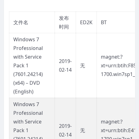
发布
文件名
ED2K
BT
时间
Windows 7
Professional
with Service
magnet:?
2019-
Pack 1
无
xt=urn:btih:F8
02-14
(7601.24214)
1700.win7sp1_l
(x64) – DVD
(English)
Windows 7
Professional
with Service
magnet:?
2019-
Pack 1
无
xt=urn:btih:E4
02-14