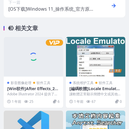
下一篇
[OS下载]Windows 11_操作系统_官方原版
系统ISO镜像安装包下载_version_24H2
相关文章
影音图像处理
软件工具
系统维护工具
软件工具
[Win软件]After Effects_202
[編碼軟體]Locale Emulator
4_AE解锁版_Adobe软件_视
_解決日文、簡體中文軟體Un
Adobe Illustrator 2024 提供了一
讓軟體正常顯示簡體中文或其他語
觉特效动画软件_解锁版V24.
套强大的矢量图形编辑工具，...
icode亂碼問題_2.5.0.1中文
言 - Locale Emulator，如果軟體
1 年前
25
6
1 年前
67
0
非...
0
版